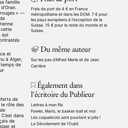
sa famille
 d’Oran.
Frais de port de 4 € en France
 rouges » —
métropolitaine et dans les DOM. 7 € pour
 de
les pays européens à l'exception de la
rienne
Suisse. 15 € pour le reste du monde et la
 cette
Suisse.
 qui
contrastés
Du même auteur
nce et
enu à Alger,
Sur les pas d’Alfred Merle et de Jean
n temps de
Carrière
ur
Également dans
l'écritoire du Publieur
sferts de
 le rôle des
Lettres à mon fils
 de
Fowler, Mario, le basket-ball et moi
 C’est dans
Les coquelicots sont pourtant si jolis !
çais de
Le Dévoilement de l’Oubli
Alger et