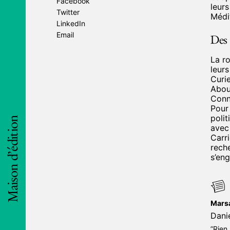
Facebook
leurs
Twitter
Médit
LinkedIn
Email
Des 
La ro
leurs
Curi
Abou
Conn
Les liv
Pour 
suppor
polit
Maison d’édition
gratuit
avec 
pouvez 
Carri
rech
Les li
s’eng
confort
l’excep
Les li
Mars
Danie
”Rien,