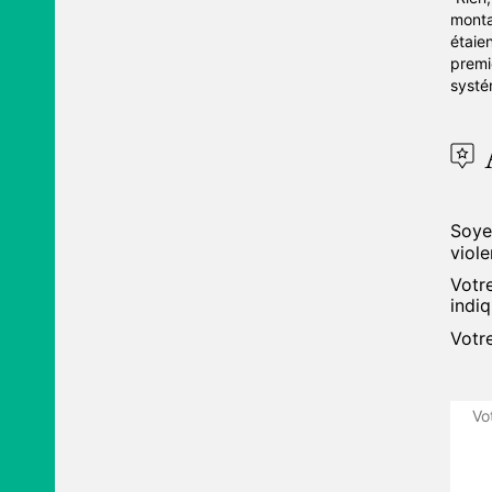
monta
étaien
premi
systé
Soyez
viole
Votr
indi
Votr