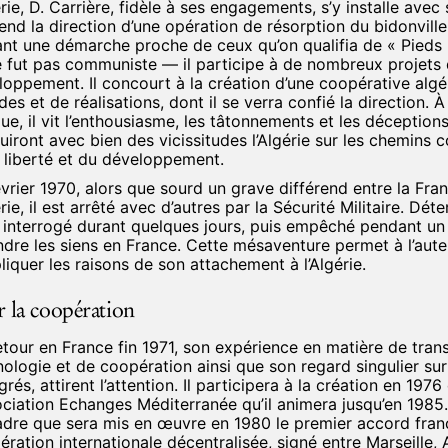
érie, D. Carrière, fidèle à ses engagements, s’y installe avec 
end la direction d’une opération de résorption du bidonville
ant une démarche proche de ceux qu’on qualifia de « Pieds
ne fut pas communiste — il participe à de nombreux projets
loppement. Il concourt à la création d’une coopérative algé
des et de réalisations, dont il se verra confié la direction. À
e, il vit l’enthousiasme, les tâtonnements et les déceptions
iront avec bien des vicissitudes l’Algérie sur les chemins 
a liberté et du développement.
vrier 1970, alors que sourd un grave différend entre la Fra
érie, il est arrêté avec d’autres par la Sécurité Militaire. Dét
st interrogé durant quelques jours, puis empêché pendant u
ndre les siens en France. Cette mésaventure permet à l’aute
liquer les raisons de son attachement à l’Algérie.
 la coopération
etour en France fin 1971, son expérience en matière de tran
ologie et de coopération ainsi que son regard singulier sur
rés, attirent l’attention. Il participera à la création en 1976
ociation Echanges Méditerranée qu’il animera jusqu’en 1985.
adre que sera mis en œuvre en 1980 le premier accord fran
ration internationale décentralisée, signé entre Marseille, 