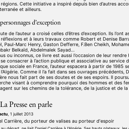
 régions. Cette initiative a inspiré depuis bien d’autres acc
erranée et ailleurs.
personnages d’exception
ute de l’auteur a croisé celles d’êtres d’exception. Ils l’ont 
 réflexions et à leurs travaux comme Robert et Denise Barra
el, Paul-Marc Henry, Gaston Defferre, F.Ben Cheikh, Mohame
bakr Belkaïd, Abdelmalek Sayad…
us ou inconnus, ce livre est aussi l’occasion de leur rendr
res au format pdf qui peuvent être lus sur absolument tous 
se consacrer à l’action publique et associative au service d
ts et notamment les ordinateurs, à condition d’avoir téléch
ique sociale en France, l’auteur espacera à partir de 1985 s
ement le logiciel adéquat de lecture (
Adobe Reader
) ce qu
l’Algérie. Comme il l’a fait dans ses ouvrages précédents, D
faire ici
ère nous fait part de ses doutes et de ses espoirs. Il poursu
erche visant à comprendre pourquoi des hommes et des f
vres au format .epub qui permettent de lire avec un maximu
agent sur les chemins de la tolérance, de la justice et de la
, sur les ordinateurs bien sûr, mais aussi sur toutes les lise
tion du kindle) et sur tous les téléphones portables
La Presse en parle
vres au format .mobi pour les possesseurs du Kindle d’Amaz
actu
, 1 juillet 2013
l Carrière, du porteur de valises au porteur d'espoir
 au départ, ne liait Daniel Carrière à l'Algérie. Ses hauts plateaux, les