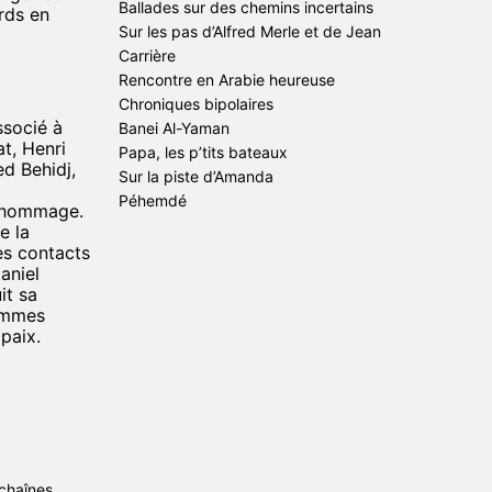
Ballades sur des chemins incertains
ords en
Sur les pas d’Alfred Merle et de Jean
Carrière
Rencontre en Arabie heureuse
Chroniques bipolaires
associé à
Banei Al-Yaman
t, Henri
Papa, les p’tits bateaux
d Behidj,
Sur la piste d’Amanda
Péhemdé
e hommage.
les
e la
argé
es contacts
e vous
aniel
it sa
emmes
m de
 paix.
uses (à
on.
 chaînes