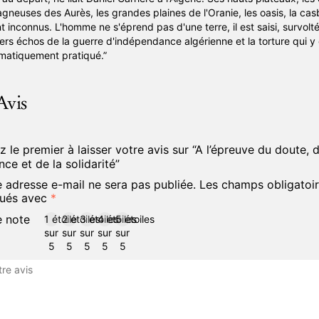
gneuses des Aurès, les grandes plaines de l'Oranie, les oasis, la casb
t inconnus. L'homme ne s'éprend pas d'une terre, il est saisi, survolté
ers échos de la guerre d'indépendance algérienne et la torture qui y 
matiquement pratiqué.”
Avis
 le premier à laisser votre avis sur “A l’épreuve du doute, d
nce et de la solidarité”
e adresse e-mail ne sera pas publiée.
Les champs obligatoir
qués avec
*
e note
1 étoile
2 étoiles
3 étoiles
4 étoiles
5 étoiles
sur
sur
sur
sur
sur
5
5
5
5
5