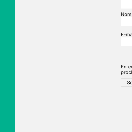
No
E-ma
Enre
proc