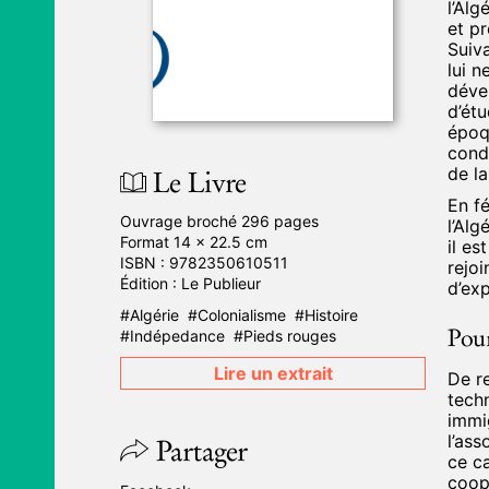
l’Alg
et pr
Suiv
lui 
déve
d’étu
époqu
condu
Le Livre
de l
En fé
Ouvrage broché 296 pages
l’Alg
Format 14 × 22.5 cm
il e
ISBN :
9782350610511
rejoi
Édition :
Le Publieur
d’exp
Algérie
Colonialisme
Histoire
Pour
Indépedance
Pieds rouges
Lire un extrait
De r
techn
immig
Partager
l’ass
ce c
coopé