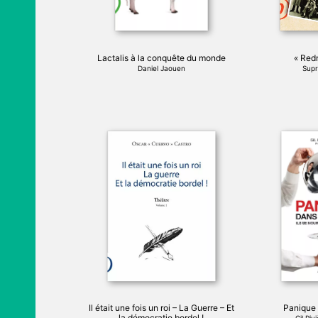
choisies
sur
la
page
Lactalis à la conquête du monde
« Redn
du
Daniel Jaouen
Supr
produit
Ce
produit
a
plusieurs
variations.
Les
options
peuvent
être
choisies
sur
la
page
Il était une fois un roi – La Guerre – Et
Panique 
du
la démocratie bordel !