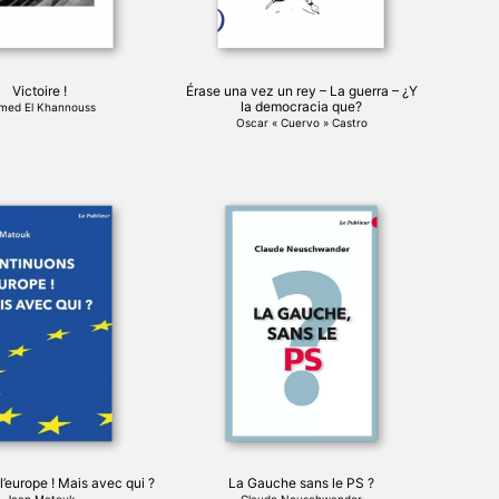
choisies
sur
la
page
Victoire !
Érase una vez un rey – La guerra – ¿Y
du
la democracia que?
med El Khannouss
produit
Oscar « Cuervo » Castro
Ce
produit
a
plusieurs
variations.
Les
options
peuvent
être
choisies
sur
la
page
’europe ! Mais avec qui ?
La Gauche sans le PS ?
du