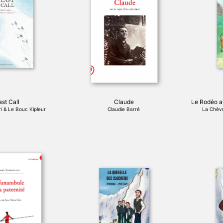
ast Call
Claude
Le Rodéo a
i & Le Bouc Kipleur
Claudie Barré
La Chèvr