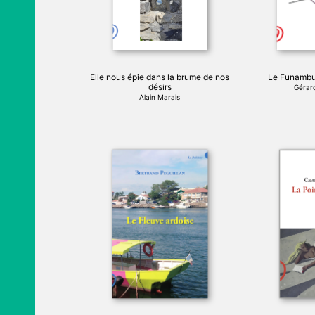
Elle nous épie dans la brume de nos
Le Funambul
désirs
Gérard
Alain Marais
Ce
produit
a
plusieurs
variations.
Les
options
peuvent
être
choisies
sur
la