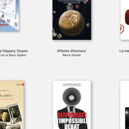
variations.
Les
options
peuvent
être
choisies
sur
la
page
he Slippery Slopes
Affaires d’honneur
Le me
du
i & Le Bouc Kipleur
Pierre Grenet
produit