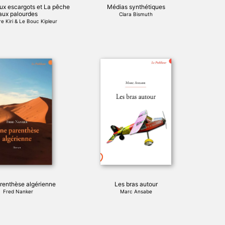
page
ux escargots et La pêche
Médias synthétiques
du
aux palourdes
Clara Bismuth
produit
e Kiri & Le Bouc Kipleur
renthèse algérienne
Les bras autour
Fred Nanker
Marc Ansabe