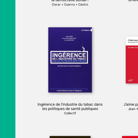
Gil Ri
produit
Oscar « Cuervo » Castro
Ce
produit
a
plusieurs
variations.
Les
options
peuvent
être
choisies
sur
la
page
Ingérence de l’industrie du tabac dans
J’aime 
du
les politiques de santé publiques
Jean-
produit
Collectif
Ce