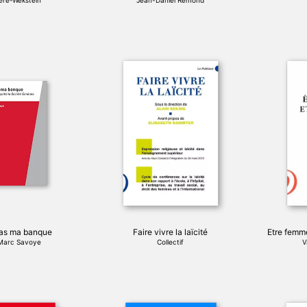
vière-Wekstein
Jean-Daniel Remond
produit
Ce
produit
a
plusieurs
variations.
Les
options
peuvent
être
choisies
sur
la
page
pas ma banque
Faire vivre la laïcité
Etre femm
du
Marc Savoye
Collectif
V
produit
Ce