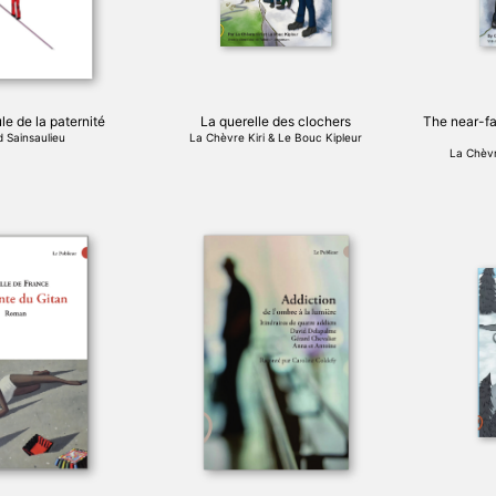
e de la paternité
La querelle des clochers
The near-fa
 Sainsaulieu
La Chèvre Kiri & Le Bouc Kipleur
La Chèvr
Ce
produit
a
plusieurs
variations.
Les
options
peuvent
être
choisies
sur
la