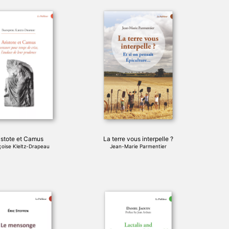
istote et Camus
La terre vous interpelle ?
çoise Kleltz-Drapeau
Jean-Marie Parmentier
Ce
produit
a
plusieurs