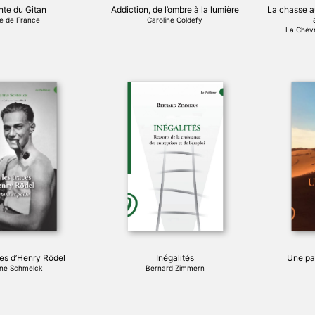
page
nte du Gitan
Addiction, de l’ombre à la lumière
La chasse a
du
le de France
Caroline Coldefy
produit
La Chèvr
ces d’Henry Rödel
Inégalités
Une pa
ine Schmelck
Bernard Zimmern