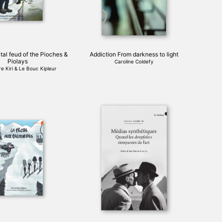
être
choisies
sur
la
page
tal feud of the Pioches &
Addiction From darkness to light
du
Piolays
Caroline Coldefy
produit
e Kiri & Le Bouc Kipleur
Ce
produit
a
plusieurs
variations.
Les
options
peuvent
être
choisies
sur
la