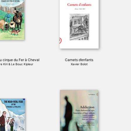
u cirque du Fer à Cheval
Carnets d’enfants
e Kiri & Le Bouc Kipleur
Xavier Bolot
Ce
produit
a
plusieurs
variations.
Les
options
peuvent