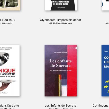
 Yiddish ! »
Glyphosate, l’impossible débat
a Wekstein
Gil Rivière-Wekstein
Ah
Ce
produit
a
plusieurs
variations.
Les
options
peuvent
être
choisies
sur
la
page
dans l’assiette
Les Enfants de Socrate
Continuons l
du