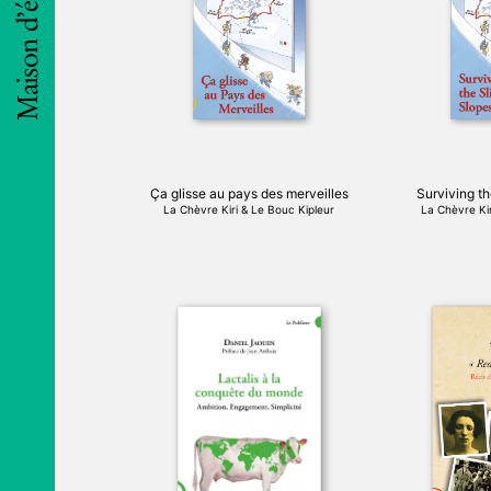
Maison d’édition
Ça glisse au pays des merveilles
Surviving t
La Chèvre Kiri & Le Bouc Kipleur
La Chèvre Kir
Ce
produit
a
plusieurs
variations.
Les
options
peuvent
être