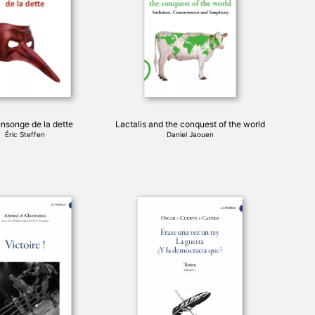
variations.
Les
options
peuvent
être
choisies
sur
la
page
nsonge de la dette
Lactalis and the conquest of the world
du
Éric Steffen
Daniel Jaouen
produit
Ce
produit
a
plusieurs
variations.
Les
options
peuvent
être