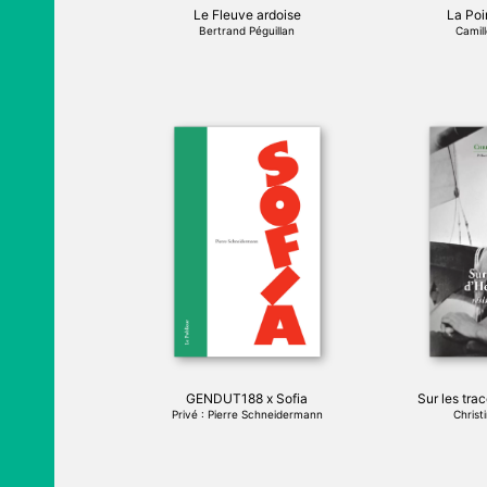
page
Le Fleuve ardoise
La Poi
du
Bertrand Péguillan
Camil
produit
GENDUT188 x Sofia
Sur les tra
Privé : Pierre Schneidermann
Christ