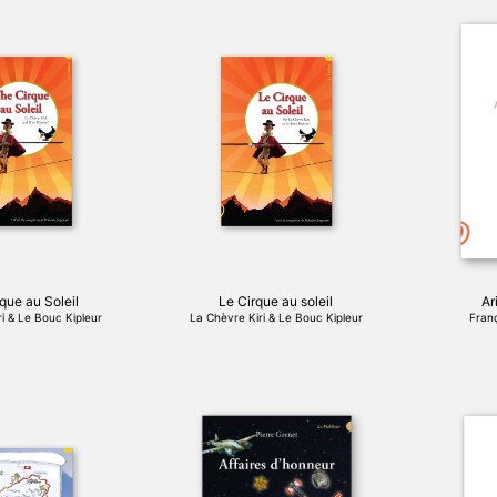
que au Soleil
Le Cirque au soleil
Ar
i & Le Bouc Kipleur
La Chèvre Kiri & Le Bouc Kipleur
Fran
Ce
produit
a
plusieurs