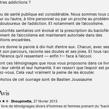
tres addictions ?
jeu de santé publique est considérable. Nous sommes tous 
ur ou l’autre, à titre personnel ou par un proche au problèm
 douloureux de l’addiction. Et notamment de l’alcoolisme.
utorités sanitaires ont évolué et la prescription du baclofè
tement de l’alccolisme est maintenant autorisée dans des
itions encadrées.
vre donne la parole à dix-huit d’entre eux. Chacun, avec se
t son parcours, raconte ses doutes et ses joies. Et tous ra
ifférence qu’il ressentent — enfin !— face à l’alcool.
ont ces témoignages que nous vous proposons dans ce livr
 leur vérité et leur humanité. Il en ressort que l’espoir est 
ez-vous. Cela vaut vraiment la peine de les écouter.
photos de cet ouvrage sont de Bastien Joussaume
Avis
res au format pdf qui peuvent être lus sur absolument tous 
ts et notamment les ordinateurs, à condition d’avoir téléch
★★☆
Shoupinette
, 27 février 2013
ement le logiciel adéquat de lecture (
Adobe Reader
) ce qu
 livre de témoignages divers d'hommes et femmes prenant du "bacl