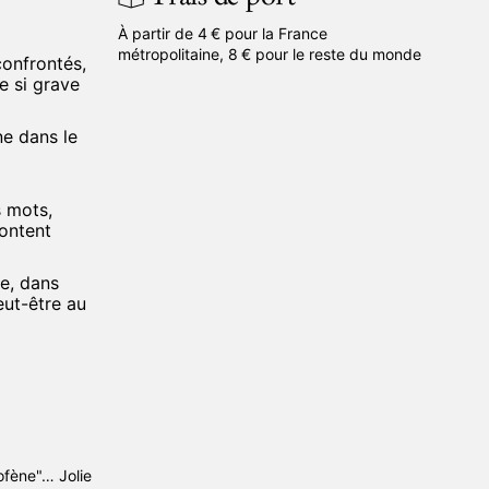
À partir de 4 € pour la France
métropolitaine, 8 € pour le reste du monde
confrontés,
e si grave
ne dans le
s mots,
content
e, dans
peut-être au
les
argé
e vous
ofène"… Jolie