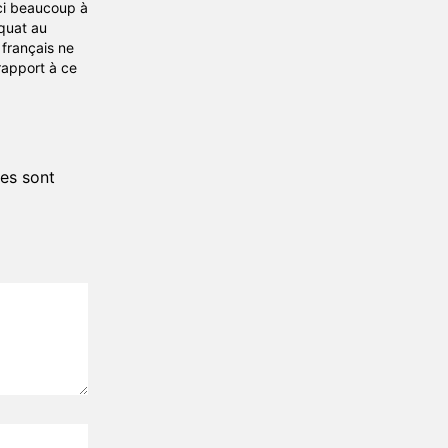
ci beaucoup à
m de
quat au
uses (à
français ne
rapport à ce
on.
es sont