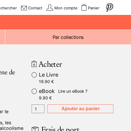
echercher
Contact
Mon compte
Panier
Par collections
Acheter
ène de
Le Livre
19.90
€
eBook
Lire un eBook ?
9.90
€
Ajouter au panier
r le
s, les
Frais de port
’alcoolisme