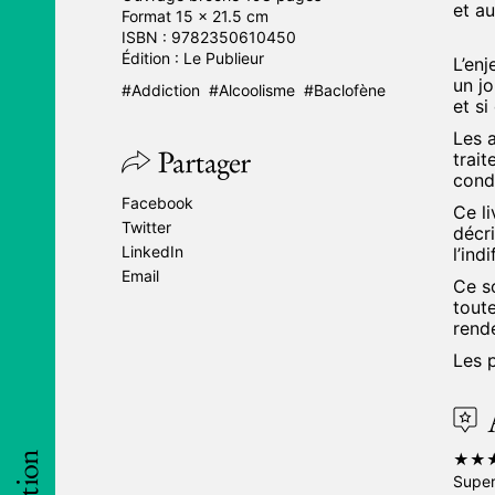
et au
Format 15 × 21.5 cm
ISBN :
9782350610450
Édition :
Le Publieur
L’en
un jo
Addiction
Alcoolisme
Baclofène
et si
Les a
Partager
trai
cond
Facebook
Ce li
Twitter
décri
LinkedIn
l’ind
Email
Ce s
toute
rend
Les 
Les liv
suppor
★★
gratuit
Super