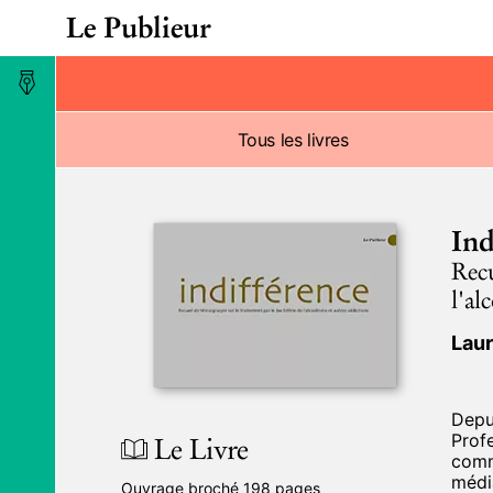
Le Publieur
Maison d’édition
Tous les livres
Ind
Recu
l'al
Lau
Depui
Le Livre
Profe
commu
média
Ouvrage broché 198 pages